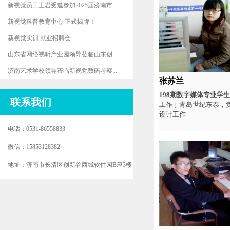
新视觉员工王岩受邀参加2025届济南市...
新视觉科普教育中心 正式揭牌！
新视觉实训 就业招聘会
山东省网络视听产业园领导莅临山东创...
济南艺术学校领导莅临新视觉数码考察...
张苏兰
198期数字媒体专业学生
联系我们
工作于青岛世纪东泰，
设计工作
电话：0531-86558833
微信：15853128382
地址：济南市长清区创新谷西城软件园B座3楼