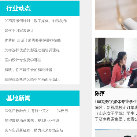
行业动态
2025高考倒计时！数字媒体、影视制作...
如何学习家装设计
优秀的 UI设计师需要掌握哪些技能
怎样选择优质的影视动画培训课程
室内设计专业要学哪些
剪映，你不能不会的剪辑神器！
聊聊你既熟悉又陌生的画面宽高比
陈萍
基地新闻
188期数字媒体专业学生
陈萍：新视觉校企订单班
深化产教融合 共育行业英才——我校与...
（山东女子学院）学生
于济南奥索集团，负责
展望影视动画未来，规划职业生涯
面设...
实习实训新征程，助力未来职场启航