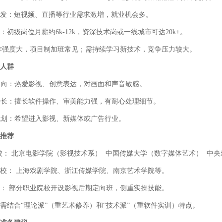
发：
短视频、直播等行业需求激增，就业机会多。
：
初级岗位月薪约
6k-12k
，资深技术岗或一线城市可达
20k+
。
作强度大，项目制加班常见；需持续学习新技术，竞争压力较大。
人群
导向：热爱影视、创意表达，对画面和声音敏感。
特长：擅长软件操作、审美能力强，有耐心处理细节。
规划：希望进入影视、新媒体或广告行业。
推荐
校：
北京电影学院（影视技术系） 中国传媒大学（数字媒体艺术） 中
校：
上海戏剧学院、浙江传媒学院、南京艺术学院等。
：
部分职业院校开设影视后期定向班，侧重实操技能。
需结合
“理论派”（重艺术修养）和“技术派”（重软件实训）特点。