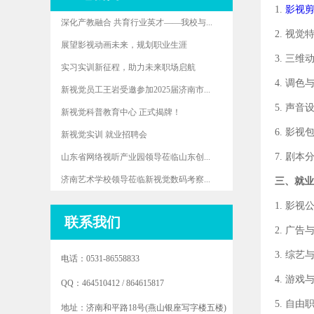
1.
影视
深化产教融合 共育行业英才——我校与...
2.
视觉
展望影视动画未来，规划职业生涯
3.
三维动
实习实训新征程，助力未来职场启航
4.
调色
新视觉员工王岩受邀参加2025届济南市...
5.
声音
新视觉科普教育中心 正式揭牌！
6.
影视包
新视觉实训 就业招聘会
7.
剧本分
山东省网络视听产业园领导莅临山东创...
济南艺术学校领导莅临新视觉数码考察...
三、就业
1.
影视
联系我们
2.
广告
3.
综艺
电话：0531-86558833
4.
游戏
QQ：464510412 / 864615817
5.
自由
地址：济南和平路18号(燕山银座写字楼五楼)