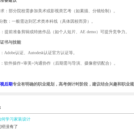
准备建议
要求：部分院校需参加美术或影视类艺考（如素描、分镜绘制）。
分数：一般需达到艺术类本科线（具体因校而异）。
集：提前准备剪辑或特效作品（如个人短片、
AE demo
）可提升竞争力。
证书与技能
：
Adobe
认证、
Autodesk
认证官方认证等。
：软件操作
+
审美
+
沟通协作（后期需与导演、摄像密切配合）。
视后期
专业有明确的职业规划，高考倒计时阶段，建议结合兴趣和职业规
:
如何学习家装设计
已经没有了