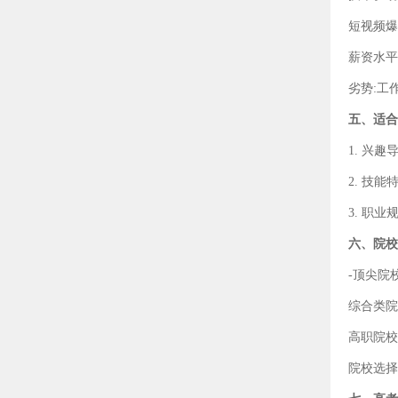
短视频爆
薪资水平
劣势:
工
五、适合
1.
兴趣
2.
技能
3.
职业
六、院校
-
顶尖院
综合类院
高职院校
院校选择