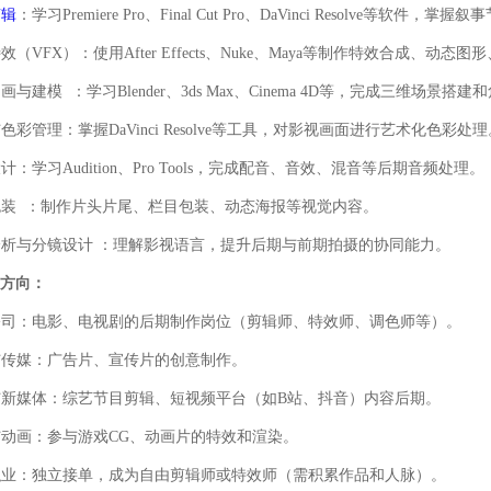
剪辑
：
学习Premiere Pro、Final Cut Pro、DaVinci Resolve等软
特效（
VFX）：使用After Effects、Nuke、Maya等制作特效合成、动态
画与建模 ：
学习Blender、3ds Max、Cinema 4D等，完成三维场景搭
与色彩管理：
掌握DaVinci Resolve等工具，对影视画面进行艺术化色彩处
设计：
学习Audition、Pro Tools，完成配音、音效、混音等后期音频处理。
装 ：
制作片头片尾、栏目包装、动态海报等视觉内容。
析与分镜设计 ：
理解影视语言，提升后期与前期拍摄的协同能力。
方向：
公司：
电影、电视剧的后期制作岗位（剪辑师、特效师、调色师等）。
与传媒：
广告片、宣传片的创意制作。
与新媒体：
综艺节目剪辑、短视频平台（如B站、抖音）内容后期。
与动画：
参与游戏CG、动画片的特效和渲染。
职业：
独立接单，成为自由剪辑师或特效师（需积累作品和人脉）。