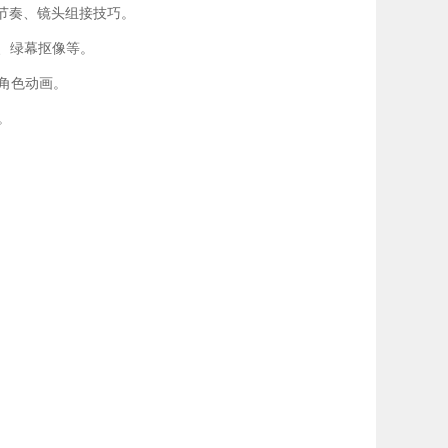
件，掌握叙事节奏、镜头组接技巧。
图形、绿幕抠像等。
建和角色动画。
理。