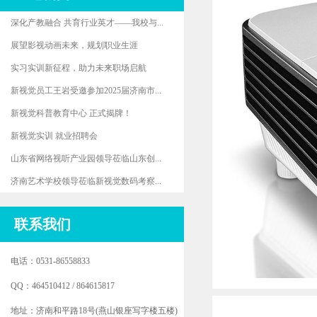
深化产教融合 共育行业英才——我校与...
展望影视动画未来，规划职业生涯
实习实训新征程，助力未来职场启航
新视觉员工王岩受邀参加2025届济南市...
新视觉科普教育中心 正式揭牌！
新视觉实训 就业招聘会
山东省网络视听产业园领导莅临山东创...
济南艺术学校领导莅临新视觉数码考察...
联系我们
电话：0531-86558833
QQ：464510412 / 864615817
地址：济南和平路18号(燕山银座写字楼五楼)